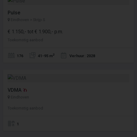
Pulse
Eindhoven > Strijp S
€ 1.150,- tot € 1.900,- p.m.
Toekomstig aanbod
2
176
41-95 m
Verhuur: 2028
VDMA
Eindhoven
Toekomstig aanbod
1