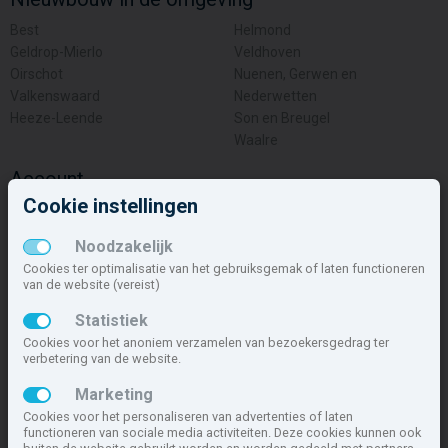
Best
Helmond
Geldrop-Mierlo
Veldhoven
Oirschot
Nuenen, Gerwen en
Valkenswaard
Nederwetten
Heeze-Leende
Son en Breugel
Waalre
Account
Cookie instellingen
Inloggen
Inschrijven
Noodzakelijk
Wachtwoord vergeten
Cookies ter optimalisatie van het gebruiksgemak of laten functioneren
van de website (vereist)
Overige
Statistiek
Nieuwbouwnieuws
Cookies voor het anoniem verzamelen van bezoekersgedrag ter
Contact
verbetering van de website.
Zakelijk
Marketing
Kijk ook eens op
nieuwbouw.nl
, de meest complete nieuwbouwsite
Cookies voor het personaliseren van advertenties of laten
van Nederland.
functioneren van sociale media activiteiten. Deze cookies kunnen ook