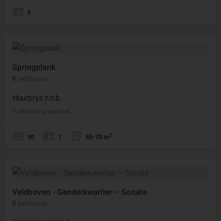
5
Springplank
Veldhoven
Huurprijs n.n.b.
Toekomstig aanbod
2
90
1
55-70 m
Veldhoven - Genderkwartier – Sonate
Veldhoven