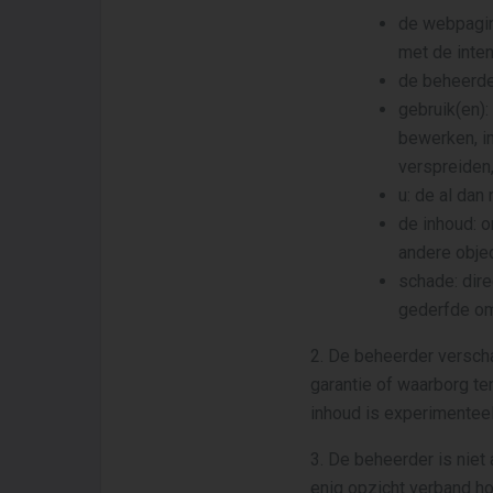
de webpagin
met de inten
de beheerde
gebruik(en):
bewerken, in
verspreiden,
u: de al dan
de inhoud: o
andere objec
schade: dire
gederfde om
2. De beheerder verscha
garantie of waarborg te
inhoud is experimenteel
3. De beheerder is niet 
enig opzicht verband h