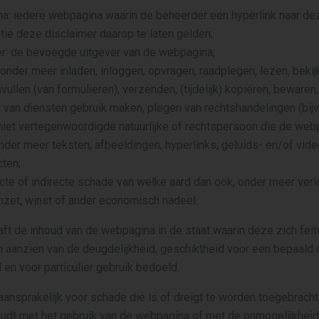
a: iedere webpagina waarin de beheerder een hyperlink naar de
tie deze disclaimer daarop te laten gelden;
r: de bevoegde uitgever van de webpagina;
 onder meer inladen, inloggen, opvragen, raadplegen, lezen, bekijk
vullen (van formulieren), verzenden, (tijdelijk) kopiëren, beware
 van diensten gebruik maken, plegen van rechtshandelingen (bijv.
 niet vertegenwoordigde natuurlijke of rechtspersoon die de web
nder meer teksten, afbeeldingen, hyperlinks, geluids- en/of vi
ten;
cte of indirecte schade van welke aard dan ook, onder meer verl
zet, winst of ander economisch nadeel.
ft de inhoud van de webpagina in de staat waarin deze zich feite
n aanzien van de deugdelijkheid, geschiktheid voor een bepaald 
 en voor particulier gebruik bedoeld.
aansprakelijk voor schade die is of dreigt te worden toegebracht e
oudt met het gebruik van de webpagina of met de onmogelijkhei