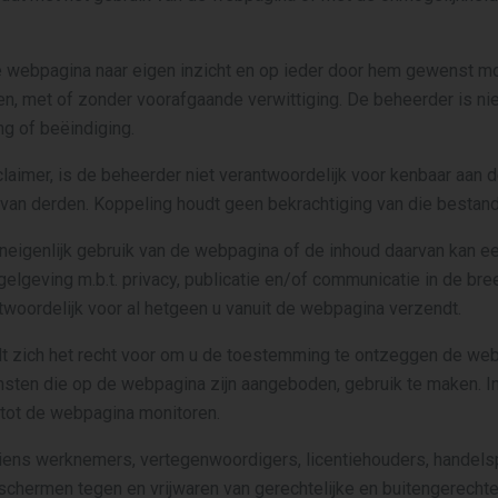
 webpagina naar eigen inzicht en op ieder door hem gewenst mo
n, met of zonder voorafgaande verwittiging. De beheerder is nie
g of beëindiging.
aimer, is de beheerder niet verantwoordelijk voor kenbaar aan
an derden. Koppeling houdt geen bekrachtiging van die bestand
neigenlijk gebruik van de webpagina of de inhoud daarvan kan e
egelgeving m.b.t. privacy, publicatie en/of communicatie in de br
twoordelijk voor al hetgeen u vanuit de webpagina verzendt.
t zich het recht voor om u de toestemming te ontzeggen de web
sten die op de webpagina zijn aangeboden, gebruik te maken. In
 tot de webpagina monitoren.
diens werknemers, vertegenwoordigers, licentiehouders, handels
chermen tegen en vrijwaren van gerechtelijke en buitengerechte