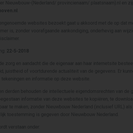
der Nieuwbouw-(Nederland/ provincienaam/ plaatsnaam).nl en zij
oven.nl
.
vengenoemde websites bezoekt gaat u akkoord met de op dat 
imer is, zonder voorafgaande aankondiging, onderhevig aan wijzi
isclaimer.
ng:
22-5-2018
 zorg en aandacht die de eigenaar aan haar internetsite besteed
id, juistheid of voortdurende actualiteit van de gegevens. Er kun
 tekeningen en informatie op deze website.
n derden behouden de intellectuele eigendomsrechten van de 
 toegestaan informatie van deze websites te kopiëren, te downloa
baar te maken, zonder Nieuwbouw Nederland (inclusief URL) als
kkelijk toestemming is gegeven door Nieuwbouw Nederland.
ordt verstaan onder: