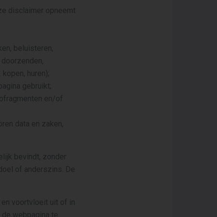
ze disclaimer opneemt
en, beluisteren,
n, doorzenden,
 kopen, huren);
pagina gebruikt;
deofragmenten en/of
oren data en zaken,
lijk bevindt, zonder
doel of anderszins. De
n voortvloeit uit of in
d de webpagina te