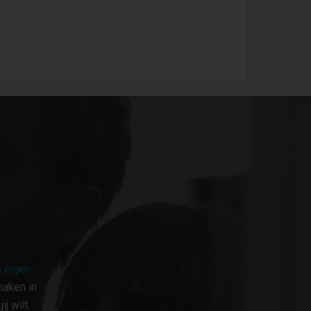
 eigen
maken in
j wilt