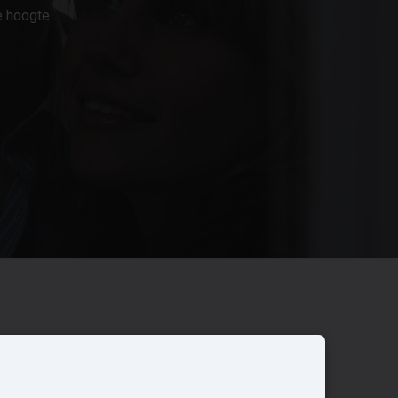
e hoogte
Overige
Nieuwbouwnieuws