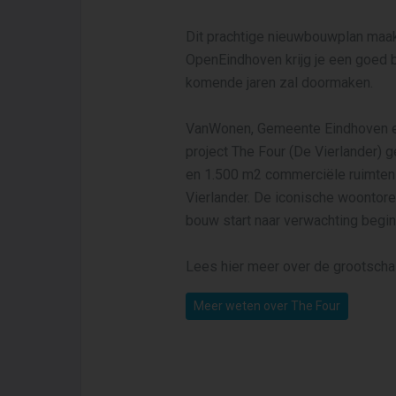
Dit prachtige nieuwbouwplan maak
OpenEindhoven krijg je een goed 
komende jaren zal doormaken.
VanWonen, Gemeente Eindhoven en
project The Four (De Vierlander) 
en 1.500 m2 commerciële ruimten a
Vierlander. De iconische woontore
bouw start naar verwachting begi
Lees hier meer over de grootscha
Meer weten over The Four