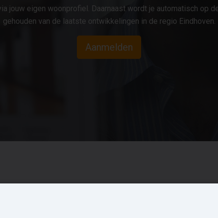
ia jouw eigen woonprofiel. Daarnaast wordt je automatisch op d
gehouden van de laatste ontwikkelingen in de regio Eindhoven.
Aanmelden
ieuwbouw in de
Account
mgeving
Inloggen