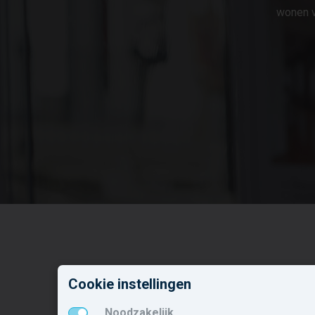
wonen v
Nieuwbouw in deze
N
Cookie instellingen
gemeente
o
Noodzakelijk